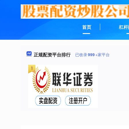
首页
杠杆
正规配资平台排行
已收录
999
+家平台