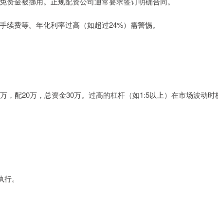
管，避免资金被挪用。正规配资公司通常要求签订明确合同。
费、手续费等。年化利率过高（如超过24%）需警惕。
0万，配20万，总资金30万。过高的杠杆（如1:5以上）在市场波动时
格执行。