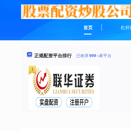
首页
杠杆
正规配资平台排行
已收录
999
+家平台