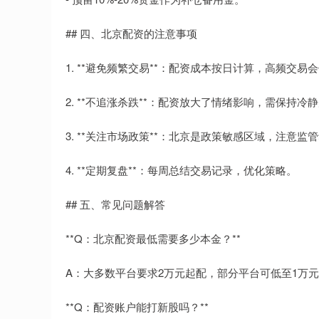
## 四、北京配资的注意事项
1. **避免频繁交易**：配资成本按日计算，高频交易
2. **不追涨杀跌**：配资放大了情绪影响，需保持冷
3. **关注市场政策**：北京是政策敏感区域，注意
4. **定期复盘**：每周总结交易记录，优化策略。
## 五、常见问题解答
**Q：北京配资最低需要多少本金？**
A：大多数平台要求2万元起配，部分平台可低至1万
**Q：配资账户能打新股吗？**