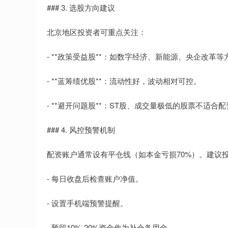
### 3. 选股方向建议
北京地区投资者可重点关注：
- **政策受益股**：如数字经济、新能源、央企改革等
- **蓝筹绩优股**：流动性好，波动相对可控。
- **避开问题股**：ST股、成交量极低的股票不适合
### 4. 风控预警机制
配资账户通常设有平仓线（如本金亏损70%）。建议
- 每日收盘后检查账户净值。
- 设置手机端预警提醒。
- 预留10%-20%资金作为补仓备用金。