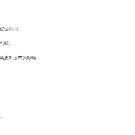
会侵蚀利润。
静判断。
监管动态对股市的影响。
元。