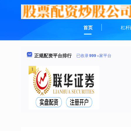
首页
杠杆
正规配资平台排行
已收录
999
+家平台