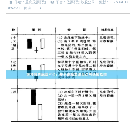
作者：重庆股票配资
平台：股票配资炒股公司
更新：2026-04-17
10:53:31
阅读：113