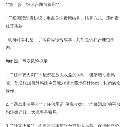
**第四步：细读合同与费用**
- 仔细阅读配资协议，重点关注费用结构、结算方式、违约责
任等条款。
- 明确计算利息、手续费等综合成本，判断是否在合理范围
内。
### 四、重要风险提示
1. **杠杆双刃剑**：配资在放大收益的同时，也倍增亏损风
险。务必根据自身风险承受能力谨慎选择杠杆比例，切勿满仓
操作。
2. **远离非法平台**：任何承诺“保底收益”、“内幕消息”的平台
均涉嫌违规，大概率是骗局。
3. **独立决策**：不要盲目跟随平台或他人推荐，保持独立分