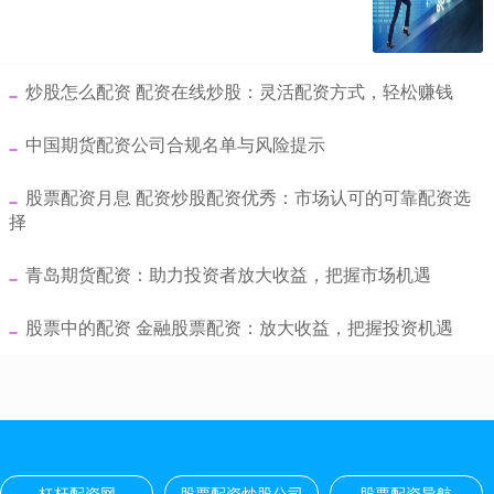
​炒股怎么配资 配资在线炒股：灵活配资方式，轻松赚钱
​中国期货配资公司合规名单与风险提示
​股票配资月息 配资炒股配资优秀：市场认可的可靠配资选
择
​青岛期货配资：助力投资者放大收益，把握市场机遇
​股票中的配资 金融股票配资：放大收益，把握投资机遇
杠杆配资网
股票配资炒股公司
股票配资导航