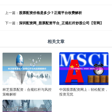
上一篇：
股票配资价格是多少？正规平台收费解析
下一篇：
深圳配资网_股票配资平台_正规杠杆炒股公司【官网】
相关文章
林芝股票配资：合规杠杆与风控
中国股票配资网上：轻松配资，
策略解析
投资无忧