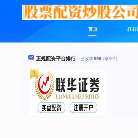
首页
杠杆
正规配资平台排行
已收录
999
+家平台