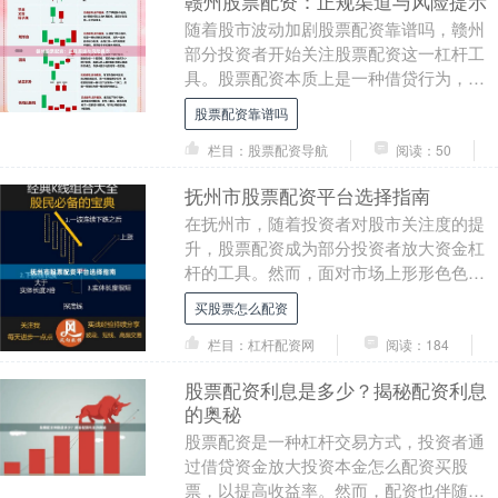
赣州股票配资：正规渠道与风险提示
随着股市波动加剧股票配资靠谱吗，赣州
部分投资者开始关注股票配资这一杠杆工
具。股票配资本质上是一种借贷行为，配
资方按一定比例为投资者提供资金，放大
股票配资靠谱吗
交易规模，同时收....
栏目：股票配资导航
阅读：50
抚州市股票配资平台选择指南
在抚州市，随着投资者对股市关注度的提
升，股票配资成为部分投资者放大资金杠
杆的工具。然而，面对市场上形形色色的
配资平台，如何做出安全、理性的选择，
买股票怎么配资
是每位投资者必须....
栏目：杠杆配资网
阅读：184
股票配资利息是多少？揭秘配资利息
的奥秘
股票配资是一种杠杆交易方式，投资者通
过借贷资金放大投资本金怎么配资买股
票，以提高收益率。然而，配资也伴随着