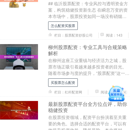
## 临沂股票配资：专业风控与透明资金方
案，构筑稳健投资新生态 在瞬息万变的资
本市场中，股票投资如同一场没有硝烟的
战争，既蕴含着财富增长的巨大机遇，也
怎么配资买股票
潜藏着不容....
栏目：股票配资炒股公司
阅读：143
柳州股票配资：专业工具与合规策略
解析
在柳州这座工业重镇与经济活力之城，股
票市场正吸引着越来越多投资者的目光。
随着市场参与度的提升，“股票配资”这一杠
杆工具也逐渐进入柳州投资者的视野。它
买股票怎么配资
如同一把双刃....
栏目：杠杆配资网
阅读：183
最新股票配资平台全方位点评，助你
稳健投资
在股票投资领域，配资平台扮演着至关重
要的角色。选择合适的配资平台，可以有
效提升投资收益，降低风险。本文将对最