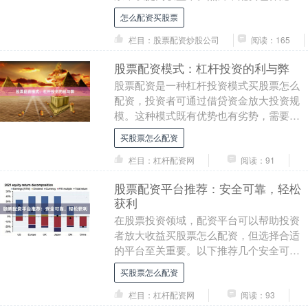
利息成本，了解配资利息至关重要。 **配
怎么配资买股票
资利息的计算*....
栏目：股票配资炒股公司
阅读：165
股票配资模式：杠杆投资的利与弊
股票配资是一种杠杆投资模式买股票怎么
配资，投资者可通过借贷资金放大投资规
模。这种模式既有优势也有劣势，需要投
资者仔细权衡。 **优势：** * **放大收益：
买股票怎么配资
*....
栏目：杠杆配资网
阅读：91
股票配资平台推荐：安全可靠，轻松
获利
在股票投资领域，配资平台可以帮助投资
者放大收益买股票怎么配资，但选择合适
的平台至关重要。以下推荐几个安全可靠
的股票配资平台，助您轻松获利： **1. 某
买股票怎么配资
某配资*....
栏目：杠杆配资网
阅读：93