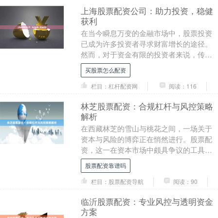
上海股票配资公司：助力投资，稳健
获利
在当今瞬息万变的金融市场中，股票投资
已成为许多投资者寻求财富增长的途径。
然而，对于资金有限的投资者来说，传统
的股票投资方式往往难以满足他们的需
买股票怎么配资
求。此时买股票怎么....
栏目：杠杆配资网
阅读：116
林芝股票配资：合规杠杆与风控策略
解析
在西藏林芝的雪山与桃花之间，一场关于
资本与风险的博弈正在悄然进行。股票配
资，这一在资本市场中颇具争议的工具，
正吸引着越来越多投资者的目光。然而，
股票配资靠谱吗
如何在追求收益的....
栏目：股票配资导航
阅读：90
临沂股票配资：专业风控与透明资金
方案