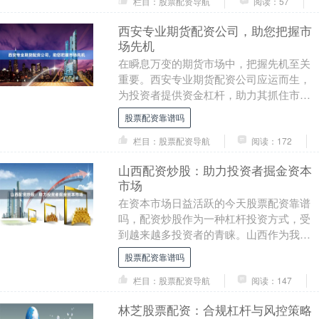
栏目：股票配资导航
阅读：57
西安专业期货配资公司，助您把握市
场先机
在瞬息万变的期货市场中，把握先机至关
重要。西安专业期货配资公司应运而生，
为投资者提供资金杠杆，助力其抓住市场
机遇，实现财富增值。 西安专业期货配资
股票配资靠谱吗
公司拥有丰富的....
栏目：股票配资导航
阅读：172
山西配资炒股：助力投资者掘金资本
市场
在资本市场日益活跃的今天股票配资靠谱
吗，配资炒股作为一种杠杆投资方式，受
到越来越多投资者的青睐。山西作为我国
重要的经济大省，其配资炒股市场也呈现
股票配资靠谱吗
出蓬勃发展的态势....
栏目：股票配资导航
阅读：147
林芝股票配资：合规杠杆与风控策略