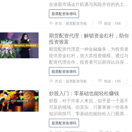
在港股市场这片机遇与风险并存的热土
上，投资者对资金的渴求与对风险的敬畏
股票配资靠谱吗
始终交织。随....
栏目：股票配资导航
阅读：166
期货配资代理：解锁资金杠杆，助你
投资致富
期货配资代理是一种金融服务，为投资者
提供资金杠杆，放大其投资规模。通过与
配资代理合作，投资者可以获得比自身资
金更多的资金，从而提高潜在收益。 **如
股票配资靠谱吗
何运作？**....
栏目：股票配资导航
阅读：145
炒股入门：零基础也能轻松赚钱
炒股，对于许多人来说，似乎是一个遥不
可及的领域。但其实，只要掌握一些基本
知识和技巧，零基础也能轻松入门股票配
资靠谱吗，在股市中获利。 **第一步：了
股票配资靠谱吗
解基础知识*....